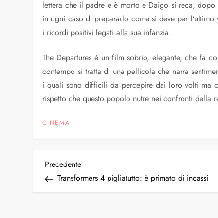
lettera che il padre e è morto e Daigo si reca, dopo 
in ogni caso di prepararlo come si deve per l’ultimo 
i ricordi positivi legati alla sua infanzia.
The Departures è un film sobrio, elegante, che fa c
contempo si tratta di una pellicola che narra sentiment
i quali sono difficili da percepire dai loro volti ma 
rispetto che questo popolo nutre nei confronti della re
CINEMA
N
Articolo
Precedente
precedente
Transformers 4 pigliatutto: è primato di incassi
a
v