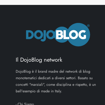
i
g
a
z
i
Il DojoBlog network
o
DojoBlog è il brand madre del network di blog
n
monotematici dedicati a diversi settori. Basato su
e
concetti "marziali", come disciplina e rispetto, è un
bell'esempio di made in Italy.
a
-
Chi Siamo