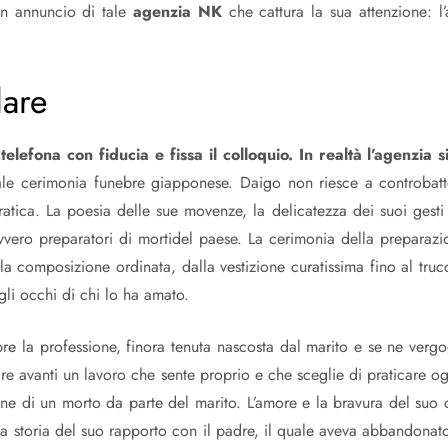
 un annuncio di tale
agenzia NK
che cattura la sua attenzione: l’a
lare
telefona con fiducia e fissa il colloquio. In realtà l’agenzi
ale cerimonia funebre giapponese. Daigo non riesce a controbatter
tica. La poesia delle sue movenze, la delicatezza dei suoi gesti e
ovvero preparatori di mortidel paese. La cerimonia della preparaz
la composizione ordinata, dalla vestizione curatissima fino al trucc
li occhi di chi lo ha amato.
re la professione, finora tenuta nascosta dal marito e se ne verg
re avanti un lavoro che sente proprio e che sceglie di praticare og
ione di un morto da parte del marito. L’amore e la bravura del su
a storia del suo rapporto con il padre, il quale aveva abbandonato