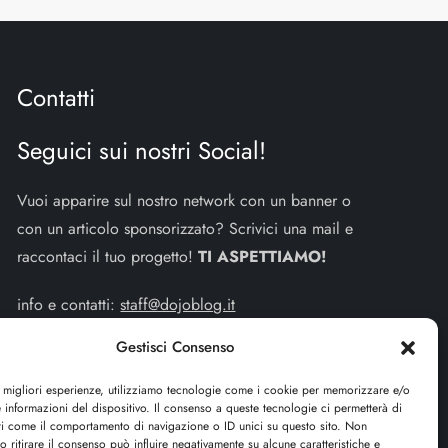
Contatti
Seguici sui nostri Social!
Vuoi apparire sul nostro network con un banner o
con un articolo sponsorizzato? Scrivici una mail e
raccontaci il tuo progetto!
TI ASPETTIAMO!
info e contatti:
staff@dojoblog.it
Gestisci Consenso
dojouomo.it è un progetto facente parte del network
dojoblog.it di proprietà della
ReadMore ADV
con
e migliori esperienze, utilizziamo tecnologie come i cookie per memorizzare e/o
sede legale in Via delle Sirene 34 - Roma - P.iva:
 informazioni del dispositivo. Il consenso a queste tecnologie ci permetterà di
ti come il comportamento di navigazione o ID unici su questo sito. Non
IT13402731007
o ritirare il consenso può influire negativamente su alcune caratteristiche e