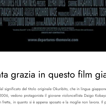
ta grazia in questo film g
al significato del titolo originale Okuribito, che in lingua giappo
 2006, vedono protagonista il giovane violoncellista Daigo Kobaya
 fretta, in quanto si è appena sposato e la moglie non lavora. Il 