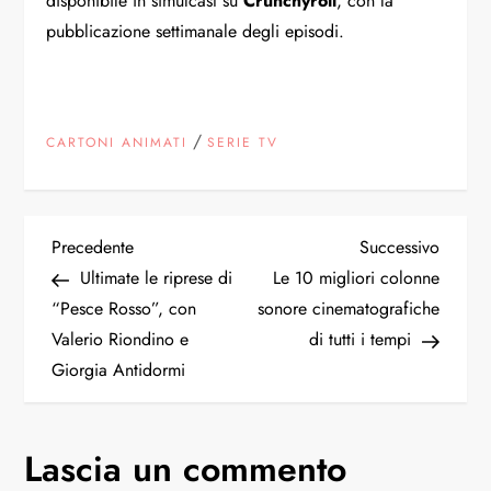
disponibile in simulcast su
Crunchyroll
, con la
pubblicazione settimanale degli episodi.
/
CARTONI ANIMATI
SERIE TV
N
Articolo
Articol
Precedente
Successivo
precedente
succes
Ultimate le riprese di
Le 10 migliori colonne
a
“Pesce Rosso”, con
sonore cinematografiche
Valerio Riondino e
di tutti i tempi
v
Giorgia Antidormi
i
g
Lascia un commento