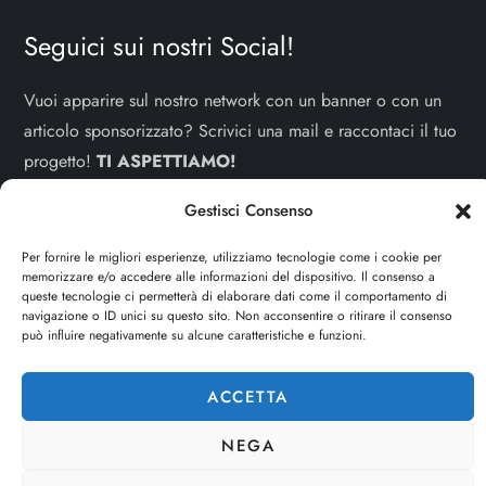
Seguici sui nostri Social!
Vuoi apparire sul nostro network con un banner o con un
articolo sponsorizzato? Scrivici una mail e raccontaci il tuo
progetto!
TI ASPETTIAMO!
Gestisci Consenso
info e contatti:
staff@dojoblog.it
Per fornire le migliori esperienze, utilizziamo tecnologie come i cookie per
dojouomo.it è un progetto facente parte del network
memorizzare e/o accedere alle informazioni del dispositivo. Il consenso a
dojoblog.it di proprietà della
ReadMore ADV
con sede
queste tecnologie ci permetterà di elaborare dati come il comportamento di
navigazione o ID unici su questo sito. Non acconsentire o ritirare il consenso
legale in Via delle Sirene 34 - Roma - P.iva:
può influire negativamente su alcune caratteristiche e funzioni.
IT13402731007
ACCETTA
NEGA