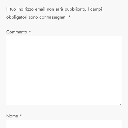
a
Il tuo indirizzo email non sarà pubblicato.
I campi
z
obbligatori sono contrassegnati
*
i
Commento
*
o
n
e
a
r
t
Nome
*
i