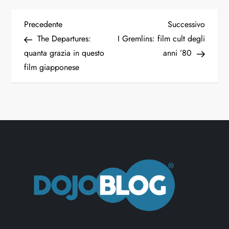
N
Articolo
Articol
Precedente
Successivo
precedente
succes
The Departures:
I Gremlins: film cult degli
a
quanta grazia in questo
anni ’80
film giapponese
v
i
g
a
z
i
o