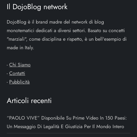
Il DojoBlog network
n
e
DojoBlog è il brand madre del network di blog
monotematici dedicati a diversi settori. Basato su concetti
a
"marziali", come disciplina e rispetto, è un bell'esempio di
made in Italy.
r
t
-
Chi Siamo
-
Contatti
i
-
Pubblicità
c
Articoli recenti
o
“PAOLO VIVE” Disponibile Su Prime Video In 150 Paesi:
l
Un Messaggio Di Legalità E Giustizia Per Il Mondo Intero