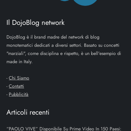
i
o
Il DojoBlog network
n
DojoBlog è il brand madre del network di blog
e
monotematici dedicati a diversi settori. Basato su concetti
"marziali", come disciplina e rispetto, è un bell'esempio di
a
made in Italy.
r
-
Chi Siamo
t
-
Contatti
-
Pubblicità
i
Articoli recenti
c
o
“PAOLO VIVE” Disponibile Su Prime Video In 150 Paesi: