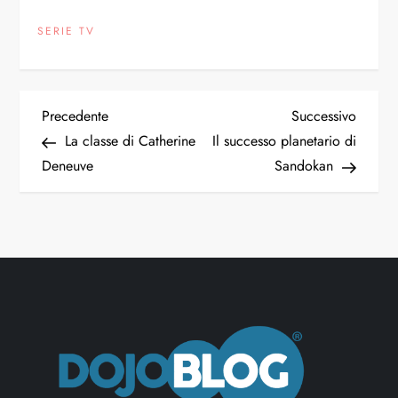
SERIE TV
N
Articolo
Articol
Precedente
Successivo
precedente
succes
La classe di Catherine
Il successo planetario di
a
Deneuve
Sandokan
v
i
g
a
z