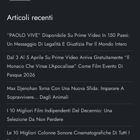
i
Articoli recenti
c
o
“PAOLO VIVE” Disponibile Su Prime Video In 150 Paesi:
Un Messaggio Di Legalità E Giustizia Per Il Mondo Intero
l
Dal 3 Al 5 Aprile Su Prime Video Arriva Gratuitamente “Il
i
Monaco Che Vinse L’Apocalisse” Come Film Evento Di
Pasqua 2026
Max Djenohan Torna Con Una Nuova Sfida: Imparare A
Sopravvivere… Dagli Animali
I 10 Migliori Film Indipendenti Del Decennio: Una
Selezione Da Non Perdere
Le 10 Migliori Colonne Sonore Cinematografiche Di Tutti I