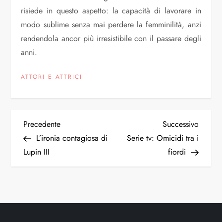
risiede in questo aspetto: la capacità di lavorare in
modo sublime senza mai perdere la femminilità, anzi
rendendola ancor più irresistibile con il passare degli
anni.
ATTORI E ATTRICI
N
Articolo
Articol
Precedente
Successivo
precedente
succes
L’ironia contagiosa di
Serie tv: Omicidi tra i
a
Lupin III
fiordi
v
i
g