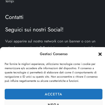
Tempi
Contatti
Seguici sui nostri Social!
Vuoi apparire sul nostro network con un banner o con un
articolo sponsorizzato? Scrivici una mail e raccontaci il tuo
Gestisci Consenso
progetto!
TI ASPETTIAMO!
Per fornire le migliori esperienze, utilizziamo tecnologie come i cookie per
info e contatti:
staff@dojoblog.it
memorizzare e/o accedere alle informazioni del dispositivo. Il consenso a
queste tecnologie ci permetterà di elaborare dati come il comportamento di
dojouomo.it è un progetto facente parte del network
navigazione o ID unici su questo sito. Non acconsentire o ritirare il consenso
può influire negativamente su alcune caratteristiche e funzioni.
dojoblog.it di proprietà della
ReadMore ADV
con sede
legale in Via delle Sirene 34 - Roma - P.iva:
ACCETTA
IT13402731007
NEGA