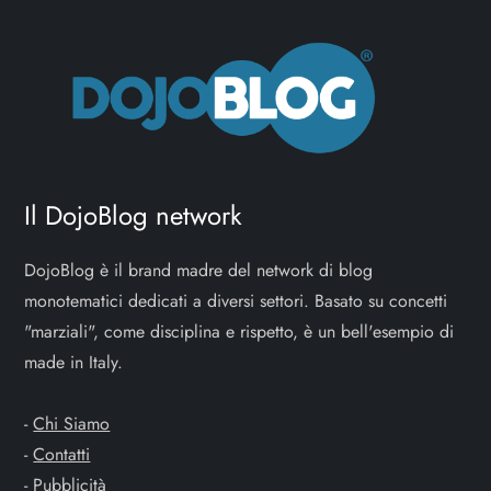
a
z
i
o
Il DojoBlog network
n
DojoBlog è il brand madre del network di blog
e
monotematici dedicati a diversi settori. Basato su concetti
"marziali", come disciplina e rispetto, è un bell'esempio di
a
made in Italy.
r
-
Chi Siamo
t
-
Contatti
-
Pubblicità