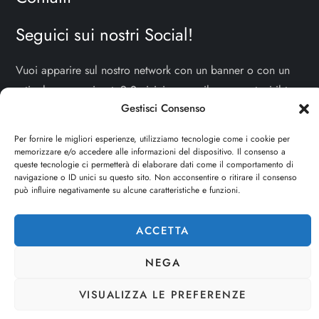
Seguici sui nostri Social!
Vuoi apparire sul nostro network con un banner o con un
articolo sponsorizzato? Scrivici una mail e raccontaci il tuo
Gestisci Consenso
progetto!
TI ASPETTIAMO!
Per fornire le migliori esperienze, utilizziamo tecnologie come i cookie per
info e contatti:
staff@dojoblog.it
memorizzare e/o accedere alle informazioni del dispositivo. Il consenso a
queste tecnologie ci permetterà di elaborare dati come il comportamento di
dojouomo.it è un progetto facente parte del network
navigazione o ID unici su questo sito. Non acconsentire o ritirare il consenso
può influire negativamente su alcune caratteristiche e funzioni.
dojoblog.it di proprietà della
ReadMore ADV
con sede
legale in Via delle Sirene 34 - Roma - P.iva:
ACCETTA
IT13402731007
NEGA
VISUALIZZA LE PREFERENZE