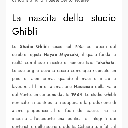
cartoons di tutto il paese del sol levante.
La nascita dello studio
Ghibli
Lo
Studio Ghibli
nasce nel 1985 per opera del
celebre regista
Hayao
Miyazaki
, il quale fonda la
realtà con il suo maestro e mentore Isao
Takahata
.
Le sue origini devono essere comunque ricercate un
paio di anni prima, quando il maestro iniziò a
lavorare al film di animazione
Nausicaa
della Valle
del Vento, un cartoons datato
1984
. Lo studio Ghibli
non solo ha contribuito a sdoganare la produzione di
anime giapponesi al di fuori del paese, ma ha
imposto all’occidente una politica di integrità dei
contenuti e delle scene prodotte. Celebre è, infatti, il