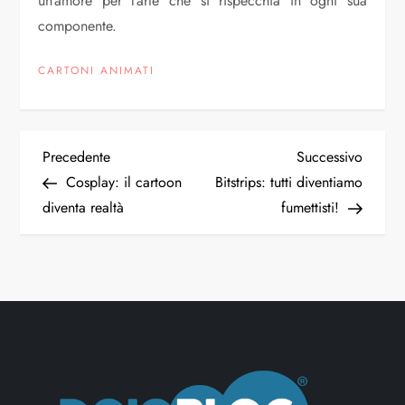
un’amore per l’arte che si rispecchia in ogni sua
componente.
CARTONI ANIMATI
N
Articolo
Articol
Precedente
Successivo
precedente
succes
Cosplay: il cartoon
Bitstrips: tutti diventiamo
a
diventa realtà
fumettisti!
v
i
g
a