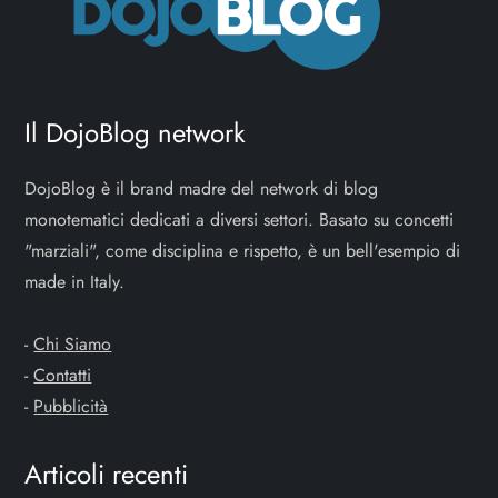
z
i
o
Il DojoBlog network
n
DojoBlog è il brand madre del network di blog
e
monotematici dedicati a diversi settori. Basato su concetti
"marziali", come disciplina e rispetto, è un bell'esempio di
a
made in Italy.
r
-
Chi Siamo
t
-
Contatti
-
Pubblicità
i
Articoli recenti
c