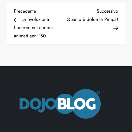
N
Articolo
Articol
Precedente
Successivo
precedente
succes
La rivoluzione
Quanto è dolce la Pimpa!
a
francese nei cartoni
animati anni ’80
v
i
g
a
z
i
o