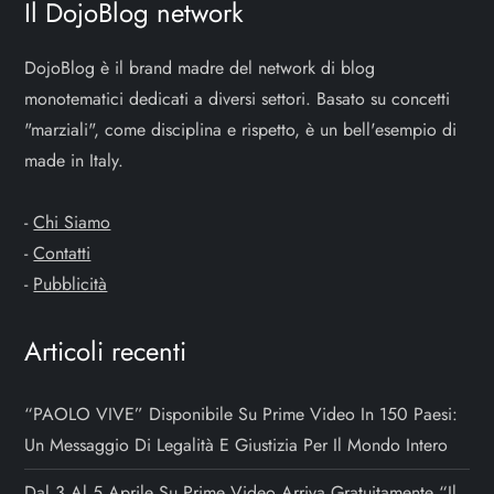
Il DojoBlog network
n
e
DojoBlog è il brand madre del network di blog
monotematici dedicati a diversi settori. Basato su concetti
a
"marziali", come disciplina e rispetto, è un bell'esempio di
made in Italy.
r
t
-
Chi Siamo
-
Contatti
i
-
Pubblicità
c
Articoli recenti
o
“PAOLO VIVE” Disponibile Su Prime Video In 150 Paesi:
l
Un Messaggio Di Legalità E Giustizia Per Il Mondo Intero
i
Dal 3 Al 5 Aprile Su Prime Video Arriva Gratuitamente “Il