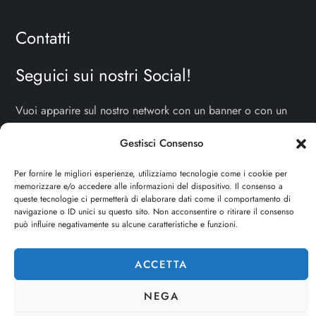
Contatti
Seguici sui nostri Social!
Vuoi apparire sul nostro network con un banner o con un
articolo sponsorizzato? Scrivici una mail e raccontaci il tuo
Gestisci Consenso
progetto!
TI ASPETTIAMO!
Per fornire le migliori esperienze, utilizziamo tecnologie come i cookie per
info e contatti:
staff@dojoblog.it
memorizzare e/o accedere alle informazioni del dispositivo. Il consenso a
queste tecnologie ci permetterà di elaborare dati come il comportamento di
navigazione o ID unici su questo sito. Non acconsentire o ritirare il consenso
dojouomo.it è un progetto facente parte del network
può influire negativamente su alcune caratteristiche e funzioni.
dojoblog.it di proprietà della
ReadMore ADV
con sede
legale in Via delle Sirene 34 - Roma - P.iva:
ACCETTA
IT13402731007
NEGA