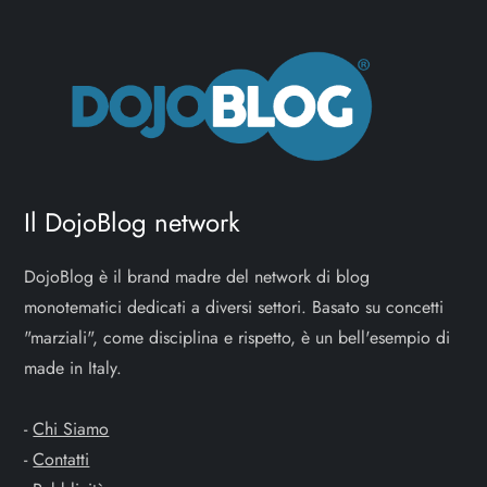
a
z
i
o
Il DojoBlog network
n
e
DojoBlog è il brand madre del network di blog
monotematici dedicati a diversi settori. Basato su concetti
a
"marziali", come disciplina e rispetto, è un bell'esempio di
made in Italy.
r
t
-
Chi Siamo
-
Contatti