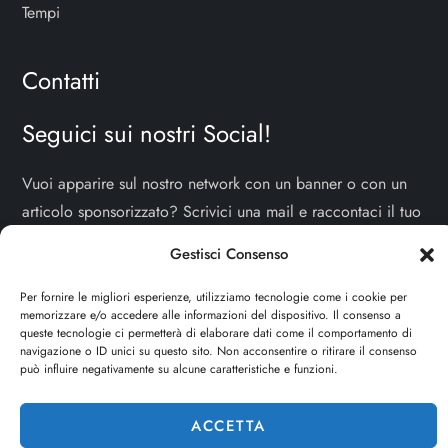
Tempi
Contatti
Seguici sui nostri Social!
Vuoi apparire sul nostro network con un banner o con un
articolo sponsorizzato? Scrivici una mail e raccontaci il tuo
progetto!
TI ASPETTIAMO!
Gestisci Consenso
info e contatti:
staff@dojoblog.it
Per fornire le migliori esperienze, utilizziamo tecnologie come i cookie per
memorizzare e/o accedere alle informazioni del dispositivo. Il consenso a
queste tecnologie ci permetterà di elaborare dati come il comportamento di
dojouomo.it è un progetto facente parte del network
navigazione o ID unici su questo sito. Non acconsentire o ritirare il consenso
dojoblog.it di proprietà della
ReadMore ADV
con sede
può influire negativamente su alcune caratteristiche e funzioni.
legale in Via delle Sirene 34 - Roma - P.iva:
IT13402731007
ACCETTA