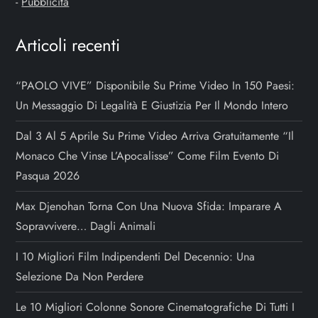
i
-
Pubblicità
c
Articoli recenti
o
“PAOLO VIVE” Disponibile Su Prime Video In 150 Paesi:
l
Un Messaggio Di Legalità E Giustizia Per Il Mondo Intero
i
Dal 3 Al 5 Aprile Su Prime Video Arriva Gratuitamente “Il
Monaco Che Vinse L’Apocalisse” Come Film Evento Di
Pasqua 2026
Max Djenohan Torna Con Una Nuova Sfida: Imparare A
Sopravvivere… Dagli Animali
I 10 Migliori Film Indipendenti Del Decennio: Una
Selezione Da Non Perdere
Le 10 Migliori Colonne Sonore Cinematografiche Di Tutti I