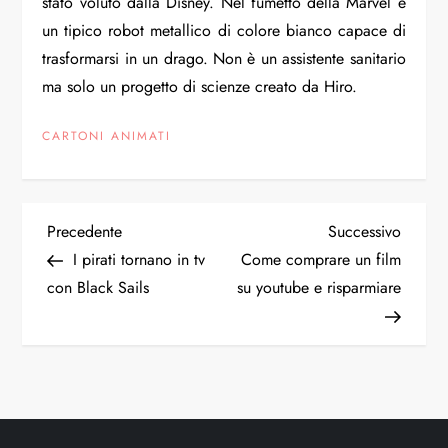
stato voluto dalla Disney. Nel fumetto della Marvel è
un tipico robot metallico di colore bianco capace di
trasformarsi in un drago. Non è un assistente sanitario
ma solo un progetto di scienze creato da Hiro.
CARTONI ANIMATI
N
Articolo
Articol
Precedente
Successivo
precedente
succes
I pirati tornano in tv
Come comprare un film
a
con Black Sails
su youtube e risparmiare
v
i
g