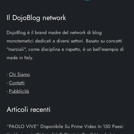
o
Il DojoBlog network
n
e
DojoBlog è il brand madre del network di blog
monotematici dedicati a diversi settori. Basato su concetti
a
"marziali", come disciplina e rispetto, è un bell'esempio di
made in Italy.
r
t
-
Chi Siamo
-
Contatti
i
-
Pubblicità
c
Articoli recenti
o
“PAOLO VIVE” Disponibile Su Prime Video In 150 Paesi:
l