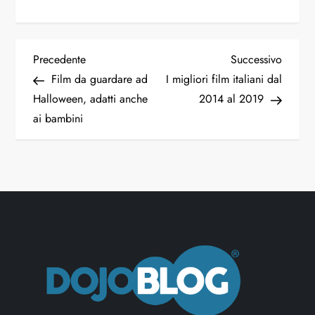
N
Articolo
Articol
Precedente
Successivo
precedente
succes
Film da guardare ad
I migliori film italiani dal
a
Halloween, adatti anche
2014 al 2019
ai bambini
v
i
g
a
z
i