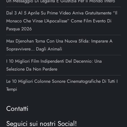
Un Messaggio Di Legalità E Giustizia Per Il Mondo Intero
i
Dal 3 Al 5 Aprile Su Prime Video Arriva Gratuitamente “Il
Monaco Che Vinse L’Apocalisse” Come Film Evento Di
Pasqua 2026
Max Djenohan Torna Con Una Nuova Sfida: Imparare A
Sopravvivere… Dagli Animali
I 10 Migliori Film Indipendenti Del Decennio: Una
Selezione Da Non Perdere
Le 10 Migliori Colonne Sonore Cinematografiche Di Tutti I
Tempi
Contatti
Seguici sui nostri Social!