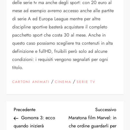
delle serie tv ma anche degli sport: con 20 euro al
mese ad esempio avremo accesso anche alle partite
di serie A ed Europa League mentre per altre
discipline sportive basterà acquistare il completo
pacchetto sport che costa 30 al mese. Anche in
questo caso possiamo scegliere tra contenuti in alta
definizione e fullHD, fruibili però solo ad alcune
condizioni: i requisiti vengono segnalati per ogni
titolo.
/
/
CARTONI ANIMATI
CINEMA
SERIE TV
N
Articolo
Articol
Precedente
Successivo
precedente
succes
Gomorra 3: ecco
Maratona film Marvel: in
a
quando inizierà
che ordine guardarli per