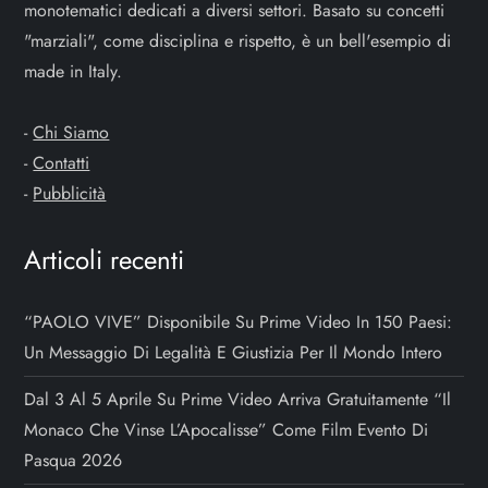
a
monotematici dedicati a diversi settori. Basato su concetti
"marziali", come disciplina e rispetto, è un bell'esempio di
r
made in Italy.
t
-
Chi Siamo
i
-
Contatti
-
Pubblicità
c
o
Articoli recenti
l
“PAOLO VIVE” Disponibile Su Prime Video In 150 Paesi:
Un Messaggio Di Legalità E Giustizia Per Il Mondo Intero
i
Dal 3 Al 5 Aprile Su Prime Video Arriva Gratuitamente “Il
Monaco Che Vinse L’Apocalisse” Come Film Evento Di
Pasqua 2026