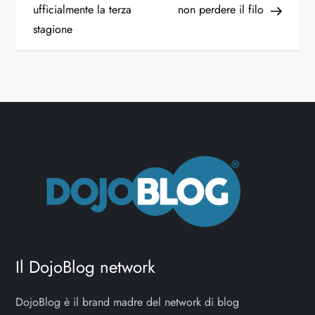
ufficialmente la terza
non perdere il filo
v
stagione
i
g
a
z
i
o
n
Il DojoBlog network
e
DojoBlog è il brand madre del network di blog