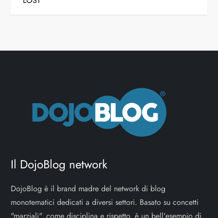
LOST
v
i
g
a
z
i
o
Il DojoBlog network
n
e
DojoBlog è il brand madre del network di blog
monotematici dedicati a diversi settori. Basato su concetti
a
"marziali", come disciplina e rispetto, è un bell'esempio di