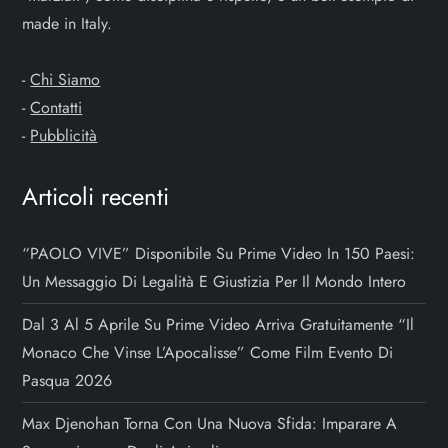
made in Italy.
r
t
-
Chi Siamo
-
Contatti
i
-
Pubblicità
c
Articoli recenti
o
“PAOLO VIVE” Disponibile Su Prime Video In 150 Paesi:
l
Un Messaggio Di Legalità E Giustizia Per Il Mondo Intero
i
Dal 3 Al 5 Aprile Su Prime Video Arriva Gratuitamente “Il
Monaco Che Vinse L’Apocalisse” Come Film Evento Di
Pasqua 2026
Max Djenohan Torna Con Una Nuova Sfida: Imparare A