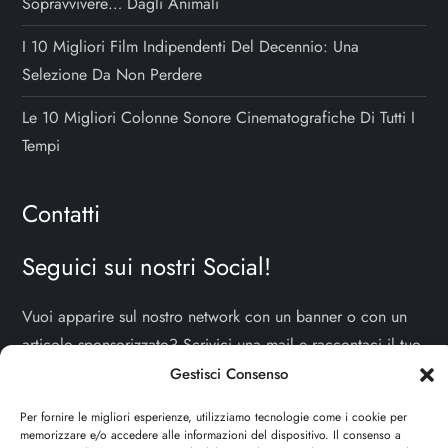
Sopravvivere… Dagli Animali
I 10 Migliori Film Indipendenti Del Decennio: Una
Selezione Da Non Perdere
Le 10 Migliori Colonne Sonore Cinematografiche Di Tutti I
Tempi
Contatti
Seguici sui nostri Social!
Vuoi apparire sul nostro network con un banner o con un
articolo sponsorizzato? Scrivici una mail e raccontaci il tuo
progetto!
TI ASPETTIAMO!
Gestisci Consenso
Per fornire le migliori esperienze, utilizziamo tecnologie come i cookie per
info e contatti:
staff@dojoblog.it
memorizzare e/o accedere alle informazioni del dispositivo. Il consenso a