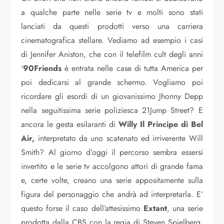
a qualche parte nelle serie tv e molti sono stati
lanciati da questi prodotti verso una carriera
cinematografica stellare. Vediamo ad esempio i casi
di Jennifer Aniston, che con il telefilm cult degli anni
‘
90Friends
è entrata nelle case di tutta America per
poi dedicarsi al grande schermo. Vogliamo poi
ricordare gli esordi di un giovanissimo Jhonny Depp
nella seguitissima serie poliziesca 21Jump Street? E
ancora le gesta esilaranti di
Willy Il Principe di Bel
Air,
interpretato da uno scatenato ed irriverente Will
Smith? Al giorno d’oggi il percorso sembra essersi
invertito e le serie tv accolgono attori di grande fama
e, certe volte, creano una serie appositamente sulla
figura del personaggio che andrà ad interpretarla. E’
questo forse il caso dell’attesissimo
Extant
, una serie
prodotta dalla CBS con la regia di Steven Spielberg,