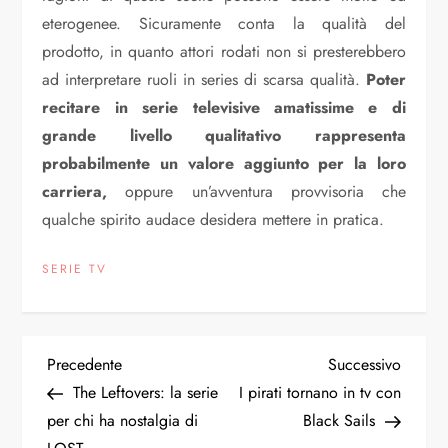
eterogenee. Sicuramente conta la qualità del
prodotto, in quanto attori rodati non si presterebbero
ad interpretare ruoli in series di scarsa qualità.
Poter
recitare in serie televisive amatissime e di
grande livello qualitativo rappresenta
probabilmente un valore aggiunto per la loro
carriera,
oppure un’avventura provvisoria che
qualche spirito audace desidera mettere in pratica.
SERIE TV
N
Articolo
Articol
Precedente
Successivo
precedente
succes
The Leftovers: la serie
I pirati tornano in tv con
a
per chi ha nostalgia di
Black Sails