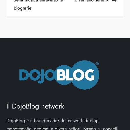
biografie
v
i
g
a
z
i
o
Il DojoBlog network
n
e
DojoBlog è il brand madre del network di blog
monotematici dedicati a diversi settori. Basato su concetti