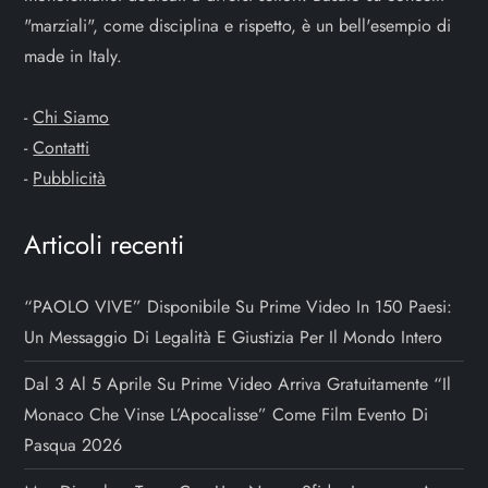
a
"marziali", come disciplina e rispetto, è un bell'esempio di
made in Italy.
r
t
-
Chi Siamo
-
Contatti
i
-
Pubblicità
c
Articoli recenti
o
“PAOLO VIVE” Disponibile Su Prime Video In 150 Paesi:
l
Un Messaggio Di Legalità E Giustizia Per Il Mondo Intero
i
Dal 3 Al 5 Aprile Su Prime Video Arriva Gratuitamente “Il
Monaco Che Vinse L’Apocalisse” Come Film Evento Di
Pasqua 2026