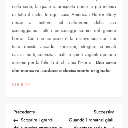
nella serie, la quale si prospetta come la più intensa
di tutto il ciclo. In ogni caso American Horror Story
riesce a mettere nel calderone della sua
sceneggiatura tutti i personaggi iconici del genere
horror. Ciò che colpisce è la disinvoltura con cui
tutto questo accade. Fantasmi, streghe, criminali
nazisti morti, scienziati matti e spiriti vaganti operano
insieme per la felicità di chi ama l’Horror.
Una serie
che mancava, audace e decisamente originale.
SERIE TV
N
Articolo
Articol
Precedente
Successivo
precedente
succes
Scoprire i grandi
Quando i romanzi gialli
a
della musica attraverso le
diventano serie tv