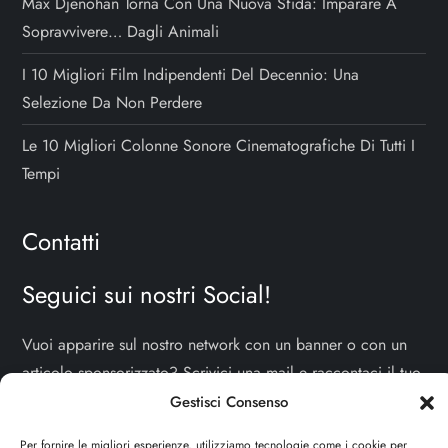
Max Djenohan Torna Con Una Nuova Sfida: Imparare A
Sopravvivere… Dagli Animali
I 10 Migliori Film Indipendenti Del Decennio: Una
Selezione Da Non Perdere
Le 10 Migliori Colonne Sonore Cinematografiche Di Tutti I
Tempi
Contatti
Seguici sui nostri Social!
Vuoi apparire sul nostro network con un banner o con un
articolo sponsorizzato? Scrivici una mail e raccontaci il tuo
progetto!
TI ASPETTIAMO!
Gestisci Consenso
Per fornire le migliori esperienze, utilizziamo tecnologie come i cookie per