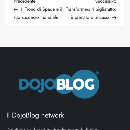
N
Articolo
Articol
Precedente
Successivo
precedente
succes
Il Trono di Spade e il
Transformers 4 pigliatutto:
a
suo successo mondiale
è primato di incassi
v
i
g
a
z
i
o
Il DojoBlog network
n
DojoBlog è il brand madre del network di blog