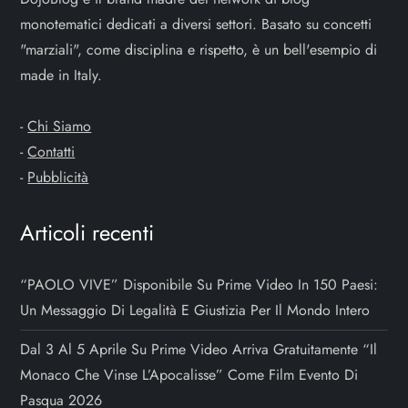
e
monotematici dedicati a diversi settori. Basato su concetti
"marziali", come disciplina e rispetto, è un bell'esempio di
a
made in Italy.
r
-
Chi Siamo
t
-
Contatti
-
Pubblicità
i
Articoli recenti
c
o
“PAOLO VIVE” Disponibile Su Prime Video In 150 Paesi:
Un Messaggio Di Legalità E Giustizia Per Il Mondo Intero
l
Dal 3 Al 5 Aprile Su Prime Video Arriva Gratuitamente “Il
i
Monaco Che Vinse L’Apocalisse” Come Film Evento Di
Pasqua 2026