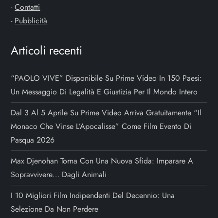
-
Contatti
i
-
Pubblicità
c
Articoli recenti
o
“PAOLO VIVE” Disponibile Su Prime Video In 150 Paesi:
l
Un Messaggio Di Legalità E Giustizia Per Il Mondo Intero
i
Dal 3 Al 5 Aprile Su Prime Video Arriva Gratuitamente “Il
Monaco Che Vinse L’Apocalisse” Come Film Evento Di
Pasqua 2026
Max Djenohan Torna Con Una Nuova Sfida: Imparare A
Sopravvivere… Dagli Animali
I 10 Migliori Film Indipendenti Del Decennio: Una
Selezione Da Non Perdere