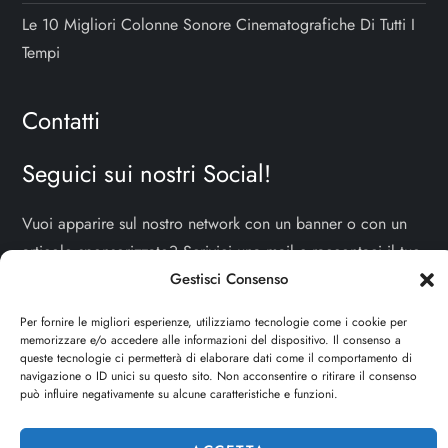
Le 10 Migliori Colonne Sonore Cinematografiche Di Tutti I
Tempi
Contatti
Seguici sui nostri Social!
Vuoi apparire sul nostro network con un banner o con un
articolo sponsorizzato? Scrivici una mail e raccontaci il tuo
progetto!
TI ASPETTIAMO!
Gestisci Consenso
Per fornire le migliori esperienze, utilizziamo tecnologie come i cookie per
info e contatti:
staff@dojoblog.it
memorizzare e/o accedere alle informazioni del dispositivo. Il consenso a
queste tecnologie ci permetterà di elaborare dati come il comportamento di
dojouomo.it è un progetto facente parte del network
navigazione o ID unici su questo sito. Non acconsentire o ritirare il consenso
può influire negativamente su alcune caratteristiche e funzioni.
dojoblog.it di proprietà della
ReadMore ADV
con sede
legale in Via delle Sirene 34 - Roma - P.iva: