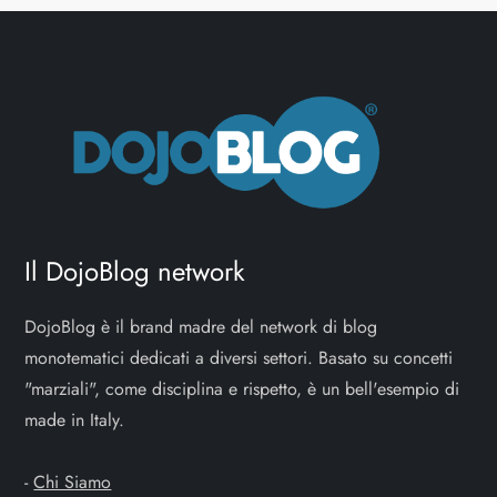
g
a
z
i
o
Il DojoBlog network
n
e
DojoBlog è il brand madre del network di blog
monotematici dedicati a diversi settori. Basato su concetti
a
"marziali", come disciplina e rispetto, è un bell'esempio di
made in Italy.
r
t
-
Chi Siamo