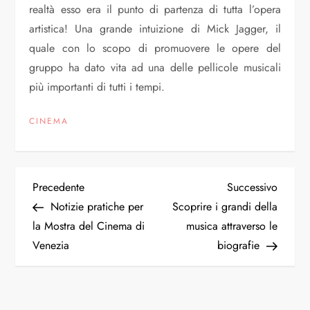
realtà esso era il punto di partenza di tutta l’opera
artistica! Una grande intuizione di Mick Jagger, il
quale con lo scopo di promuovere le opere del
gruppo ha dato vita ad una delle pellicole musicali
più importanti di tutti i tempi.
CINEMA
N
Articolo
Articol
Precedente
Successivo
precedente
succes
Notizie pratiche per
Scoprire i grandi della
a
la Mostra del Cinema di
musica attraverso le
Venezia
biografie
v
i