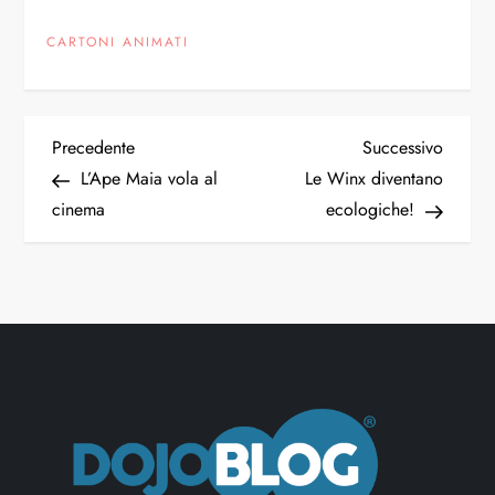
CARTONI ANIMATI
N
Articolo
Articol
Precedente
Successivo
precedente
succes
L’Ape Maia vola al
Le Winx diventano
a
cinema
ecologiche!
v
i
g
a
z