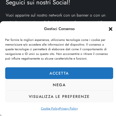
Seguici sui nostri Social!
Vuoi apparire sul nostro network con un banner o con un
articolo sponsorizzato? Scrivici una mail e raccontaci il tuo
Gestisci Consenso
progetto!
TI ASPETTIAMO!
Per fornire le migliori esperienze, utilizziamo tecnologie come i cookie per
info e contatti:
staff@dojoblog.it
memorizzare e/o accedere alle informazioni del dispositivo. Il consenso a
queste tecnologie ci permetterà di elaborare dati come il comportamento di
navigazione o ID unici su questo sito. Non acconsentire o ritirare il consenso
dojouomo.it è un progetto facente parte del network
può influire negativamente su alcune caratteristiche e funzioni.
dojoblog.it di proprietà della
ReadMore ADV
con sede
legale in Via delle Sirene 34 - Roma - P.iva:
ACCETTA
IT13402731007
NEGA
VISUALIZZA LE PREFERENZE
Cookie Policy
Privacy Policy