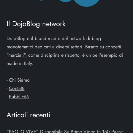
i
o
Il DojoBlog network
n
DojoBlog è il brand madre del network di blog
e
monotematici dedicati a diversi settori. Basato su concetti
"marziali", come disciplina e rispetto, è un bell'esempio di
a
made in Italy.
r
-
Chi Siamo
t
-
Contatti
-
Pubblicità
i
Articoli recenti
c
o
“PAOLO VIVE” Disponibile Su Prime Video In 150 Paesi: