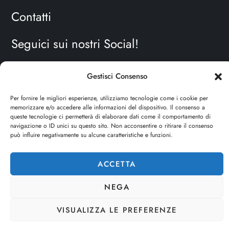
Contatti
Seguici sui nostri Social!
Vuoi apparire sul nostro network con un banner o con un
Gestisci Consenso
articolo sponsorizzato? Scrivici una mail e raccontaci il tuo
progetto!
TI ASPETTIAMO!
Per fornire le migliori esperienze, utilizziamo tecnologie come i cookie per
memorizzare e/o accedere alle informazioni del dispositivo. Il consenso a
queste tecnologie ci permetterà di elaborare dati come il comportamento di
info e contatti:
staff@dojoblog.it
navigazione o ID unici su questo sito. Non acconsentire o ritirare il consenso
può influire negativamente su alcune caratteristiche e funzioni.
dojouomo.it è un progetto facente parte del network
dojoblog.it di proprietà della
ReadMore ADV
con sede
ACCETTA
legale in Via delle Sirene 34 - Roma - P.iva:
NEGA
IT13402731007
VISUALIZZA LE PREFERENZE