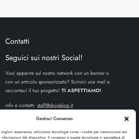
Contatti
Seguici sui nostri Social!
Vuoi apparire sul nostro network con un banner o
con un articolo sponsorizzato? Scrivici una mail e
raccontaci il tuo progetto!
TI ASPETTIAMO!
info e contatti:
staff@dojoblog.it
Gestisci Consenso
dojouomo.it è un progetto facente parte del network
dojoblog.it di proprietà della
ReadMore ADV
con
e migliori esperienze, utilizziamo tecnologie come i cookie per memorizzare e/o
sede legale in Via delle Sirene 34 - Roma - P.iva:
 informazioni del dispositivo. Il consenso a queste tecnologie ci permetterà di